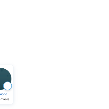
mond
 Phase)