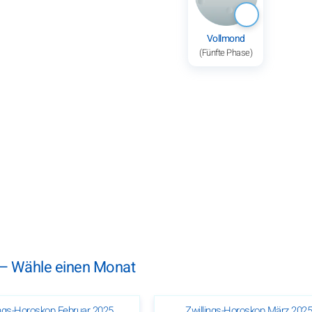
Vollmond
(Fünfte Phase)
 – Wähle einen Monat
ings-Horoskop Februar 2025
Zwillings-Horoskop März 202