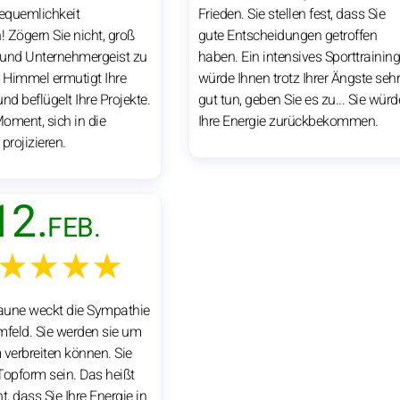
Bequemlichkeit
Frieden. Sie stellen fest, dass Sie
 Zögern Sie nicht, groß
gute Entscheidungen getroffen
und Unternehmergeist zu
haben. Ein intensives Sporttrainin
r Himmel ermutigt Ihre
würde Ihnen trotz Ihrer Ängste seh
 und beflügelt Ihre Projekte.
gut tun, geben Sie es zu... Sie wür
Moment, sich in die
Ihre Energie zurückbekommen.
projizieren.
12.
FEB.
★★★★
Laune weckt die Sympathie
mfeld. Sie werden sie um
 verbreiten können. Sie
Topform sein. Das heißt
t, dass Sie Ihre Energie in