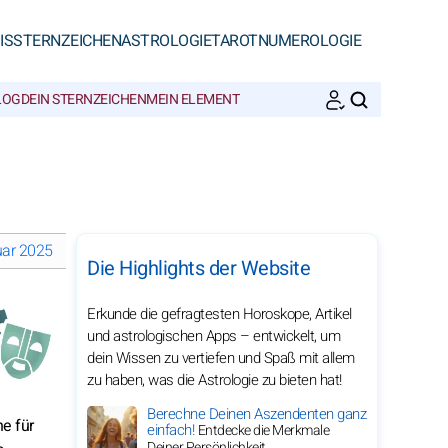
IS
STERNZEICHEN
ASTROLOGIE
TAROT
NUMEROLOGIE
LOG
DEIN STERNZEICHEN
MEIN ELEMENT
SUCHEN
uar 2025
Die Mondphasen im Februar 2025
Monatshoroskope 20
Die Highlights der Website
Erkunde die gefragtesten Horoskope, Artikel
und astrologischen Apps – entwickelt, um
dein Wissen zu vertiefen und Spaß mit allem
zu haben, was die Astrologie zu bieten hat!
Berechne Deinen Aszendenten ganz
ne für
einfach!
Entdecke die Merkmale
Deiner Persönlichkeit