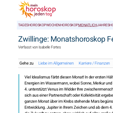
TAGESHOROSKOP
WOCHENHOROSKOP
MONATLICH
JAHRESH
Zwillinge: Monatshoroskop F
Verfasst von Isabelle Fortes
Gehe zu
Liebe im Allgemeinen
Karriere / Finanzen
Viel Idealismus färbt diesen Monat! In der ersten Hä
Energien im Wassermann, wobei Sonne, Merkur und P
4. unterstützt Venus im Widder Ihre zwischenmensch
sich aus einer Partnerschaft oder Kollektivität ergeb
ganzen Monat über im Krebs stehende Mars begünsti
Entwicklung. Jupiter in Ihrem Zeichen und ab dem 4. di