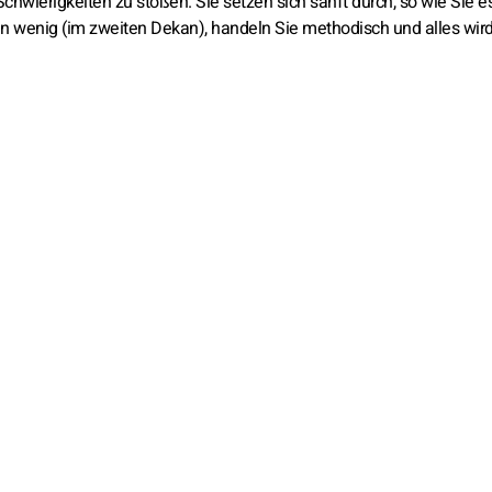
Schwierigkeiten zu stoßen. Sie setzen sich sanft durch, so wie Sie e
n wenig (im zweiten Dekan), handeln Sie methodisch und alles wird