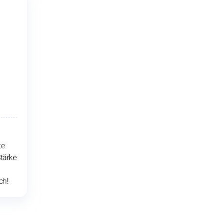
te
tärke
ch!