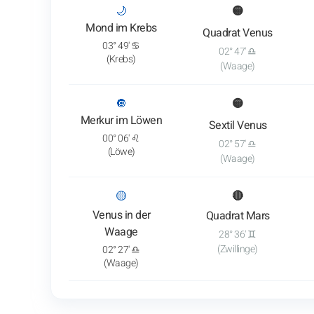
: Transitanalyse anzeigen
🌙
🟡
Mond im Krebs
Quadrat Venus
03° 49' ♋
02° 47' ♎
(Krebs)
(Waage)
: Transitanalyse anzeigen
🔘
🟡
Merkur im Löwen
Sextil Venus
00° 06' ♌
02° 57' ♎
(Löwe)
(Waage)
: Transitanalyse anzeigen
🟡
🔴
Venus in der
Quadrat Mars
Waage
28° 36' ♊
(Zwillinge)
02° 27' ♎
(Waage)