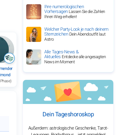
Ihre numerologischen
Vorhersagen
Lassen Sie die Zahlen
Ihren Weg erhellen!
Welcher Party-Look je nach deinem
Sternzeichen
Dein Abendoutfit laut
Astro
Alle Tages-News &
Aktuelles
Entdecke alle angesagten
News im Moment
mender
elmond
 Phase)
Dein Tageshoroskop
Außerdem: astrologische Geschenke, Tarot-
Legungen, Biorhythmus… jetzt anmelden!