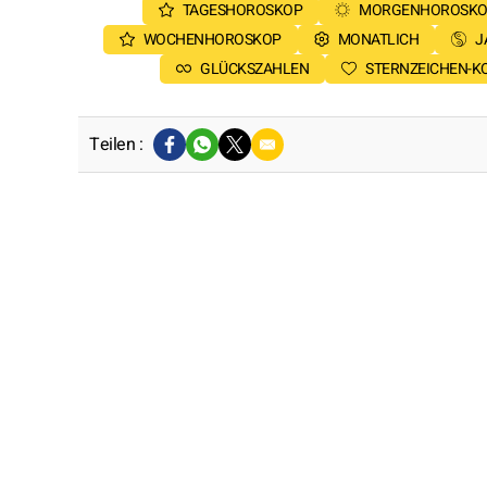
TAGESHOROSKOP
MORGENHOROSKO
WOCHENHOROSKOP
MONATLICH
J
GLÜCKSZAHLEN
STERNZEICHEN-KO
Teilen :