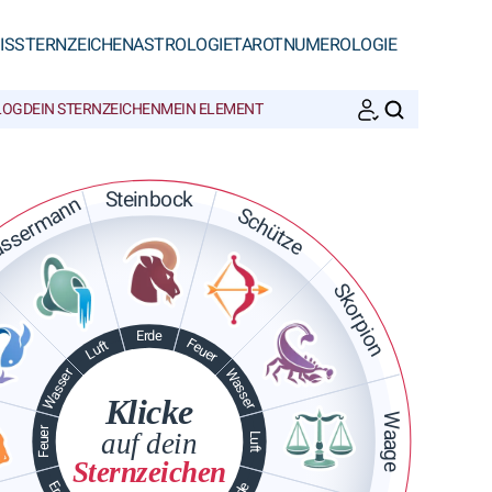
IS
STERNZEICHEN
ASTROLOGIE
TAROT
NUMEROLOGIE
LOG
DEIN STERNZEICHEN
MEIN ELEMENT
SUCHEN
Steinbock
ssermann
Schütze
Skorpion
Erde
Feuer
Luft
Wasser
Wasser
Klicke
Waage
Feuer
auf dein
Luft
Sternzeichen