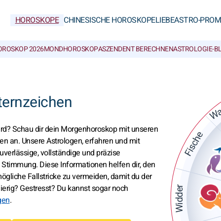
HOROSKOPE
CHINESISCHE HOROSKOPE
LIEBE
ASTRO-PROM
OROSKOP 2026
MONDHOROSKOP
ASZENDENT BERECHNEN
ASTROLOGIE-B
Wa
ternzeichen
ird? Schau dir dein
Morgenhoroskop
mit unseren
Fische
en an. Unsere Astrologen, erfahren und mit
uverlässige, vollständige und präzise
 Stimmung. Diese Informationen helfen dir, den
gliche Fallstricke zu vermeiden, damit du der
erig? Gestresst? Du kannst sogar noch
Widder
gen
.