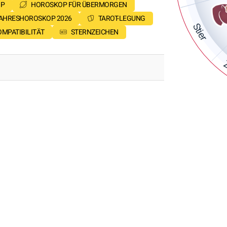
P
HOROSKOP FÜR ÜBERMORGEN
AHRESHOROSKOP 2026
TAROT-LEGUNG
Stier
MPATIBILITÄT
STERNZEICHEN
Z