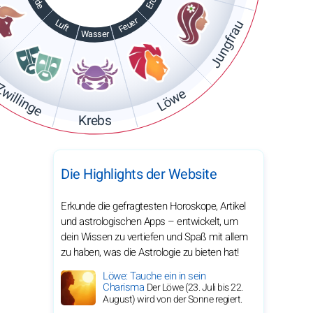
Erde
Erde
Feuer
Luft
Jungfrau
Wasser
willinge
Löwe
Krebs
Die Highlights der Website
Erkunde die gefragtesten Horoskope, Artikel
und astrologischen Apps – entwickelt, um
dein Wissen zu vertiefen und Spaß mit allem
zu haben, was die Astrologie zu bieten hat!
Löwe: Tauche ein in sein
Charisma
Der Löwe (23. Juli bis 22.
August) wird von der Sonne regiert.