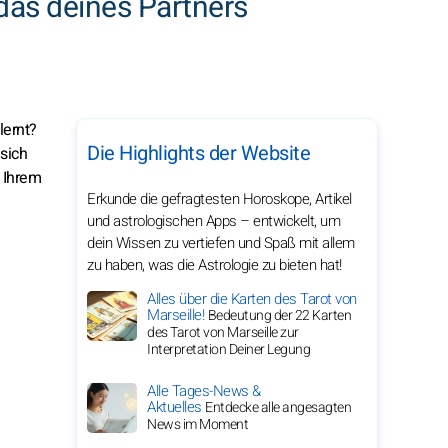
das deines Partners
lernt?
Die Highlights der Website
 sich
 Ihrem
Erkunde die gefragtesten Horoskope, Artikel
und astrologischen Apps – entwickelt, um
dein Wissen zu vertiefen und Spaß mit allem
zu haben, was die Astrologie zu bieten hat!
Alles über die Karten des Tarot von
Marseille!
Bedeutung der 22 Karten
des Tarot von Marseille zur
Interpretation Deiner Legung
Alle Tages-News &
Aktuelles
Entdecke alle angesagten
News im Moment