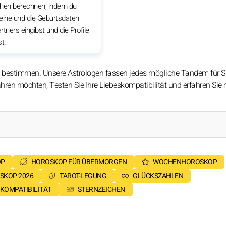
chen berechnen, indem du
eine und die Geburtsdaten
rtners eingibst und die Profile
st.
 zu bestimmen. Unsere Astrologen fassen jedes mögliche Tandem für S
ren möchten, Testen Sie Ihre Liebeskompatibilität und erfahren Sie m
OP
HOROSKOP FÜR ÜBERMORGEN
WOCHENHOROSKOP
SKOP 2026
TAROT-LEGUNG
GLÜCKSZAHLEN
KOMPATIBILITÄT
STERNZEICHEN