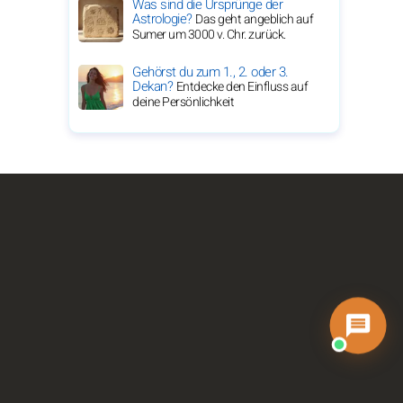
Was sind die Ursprünge der
Astrologie?
Das geht angeblich auf
Sumer um 3000 v. Chr. zurück.
Gehörst du zum 1., 2. oder 3.
Dekan?
Entdecke den Einfluss auf
deine Persönlichkeit