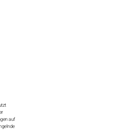
utzt
er
ngen auf
angelnde