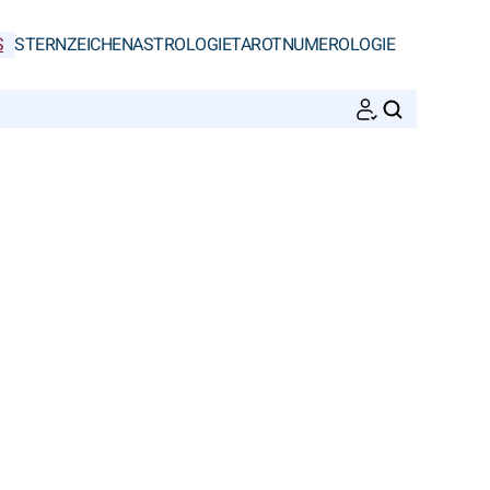
S
STERNZEICHEN
ASTROLOGIE
TAROT
NUMEROLOGIE
SUCHEN