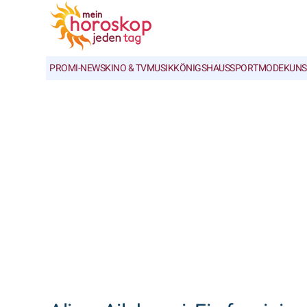
PROMI-NEWS
KINO & TV
MUSIK
KÖNIGSHAUS
SPORT
MODE
KUNS