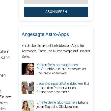
ABONNIEREN
Angesagte Astro-Apps
Entdecke die aktuell beliebtesten Apps für
Astrologie, Tarot und Numerologie auf unserer
lle in
Seite:
t, dann
Kristen Bells astrologisches
Profil
Einblicke in ihre Persönlichkeit
und ihren Lebensweg.
hen.
Liebeskompatibilität entdecken
Bist
du und dein Partner wirklich
d
füreinander bestimmt?
ür ihre
Erhalte deine Glückszahlen!
Erhalte
nken,
jeden Tag deine Glückszahlen!
 den