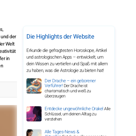
s,
Die Highlights der Website
 und der
der Welt
Erkunde die gefragtesten Horoskope, Artikel
ativität
und astrologischen Apps – entwickelt, um
er in
dein Wissen zu vertiefen und Spaß mit allem
en
zu haben, was die Astrologie zu bieten hat!
Der Drache – ein geborener
Verführer!
Der Drache ist
charismatisch und weiß zu
überzeugen
Entdecke ungewöhnliche Orakel
Alle
Schlüssel, um deinen Alltag zu
verstehen
Alle Tages-News &