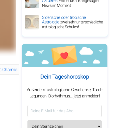
Aktuelles
Entdecke alle angesagten
News im Moment
Siderische oder tropische
Astrologie
zwei sehr unterschiedliche
astrologische Schulen!
des Charmes
Was macht Alisar Ailabounis Karriere inspirierend?
W
Dein Tageshoroskop
Außerdem: astrologische Geschenke, Tarot-
Legungen, Biorhythmus… jetzt anmelden!