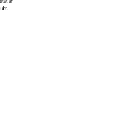
ität an
ubt.