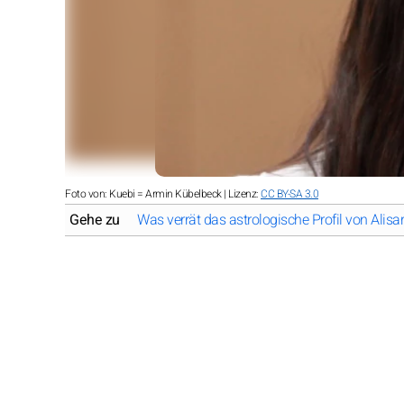
Foto von: Kuebi = Armin Kübelbeck | Lizenz:
CC BY-SA 3.0
Gehe zu
Was verrät das astrologische Profil von Alisa