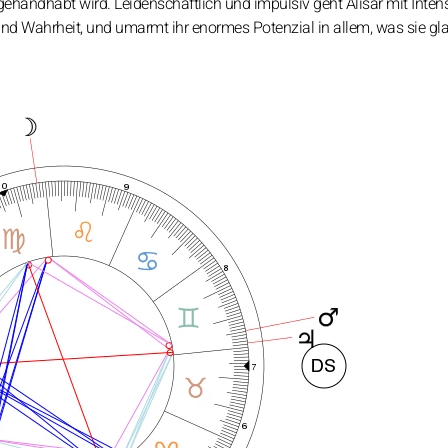
 gehandhabt wird. Leidenschaftlich und impulsiv geht Alisar mit Intens
und Wahrheit, und umarmt ihr enormes Potenzial in allem, was sie gla