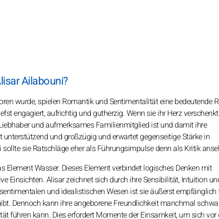
lisar Ailabouni?
boren wurde, spielen Romantik und Sentimentalität eine bedeutende Ro
iefst engagiert, aufrichtig und gutherzig. Wenn sie ihr Herz verschenk
d, Liebhaber und aufmerksames Familienmitglied ist und damit ihre
st unterstützend und großzügig und erwartet gegenseitige Stärke in
ollte sie Ratschläge eher als Führungsimpulse denn als Kritik anse
das Element Wasser. Dieses Element verbindet logisches Denken mit
 Einsichten. Alisar zeichnet sich durch ihre Sensibilität, Intuition un
 sentimentalen und idealistischen Wesen ist sie äußerst empfänglich f
gibt. Dennoch kann ihre angeborene Freundlichkeit manchmal schwa
t führen kann. Dies erfordert Momente der Einsamkeit, um sich vor