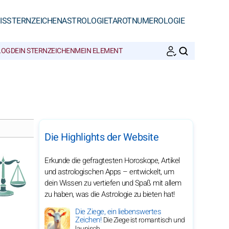
IS
STERNZEICHEN
ASTROLOGIE
TAROT
NUMEROLOGIE
LOG
DEIN STERNZEICHEN
MEIN ELEMENT
SUCHEN
Die Highlights der Website
Erkunde die gefragtesten Horoskope, Artikel
und astrologischen Apps – entwickelt, um
dein Wissen zu vertiefen und Spaß mit allem
zu haben, was die Astrologie zu bieten hat!
Die Ziege, ein liebenswertes
Zeichen!
Die Ziege ist romantisch und
launisch.