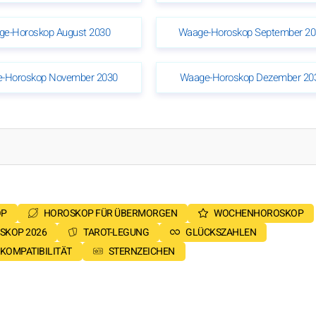
e-Horoskop August 2030
Waage-Horoskop September 20
-Horoskop November 2030
Waage-Horoskop Dezember 20
OP
HOROSKOP FÜR ÜBERMORGEN
WOCHENHOROSKOP
SKOP 2026
TAROT-LEGUNG
GLÜCKSZAHLEN
KOMPATIBILITÄT
STERNZEICHEN