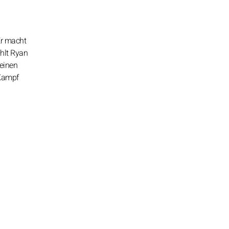
Er macht
ühlt Ryan
seinen
 Kampf