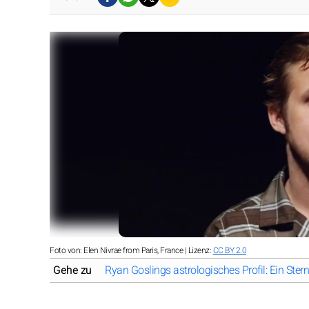
Foto von: Elen Nivrae from Paris, France | Lizenz:
CC BY 2.0
Gehe zu
Ryan Goslings astrologisches Profil: Ein Ster