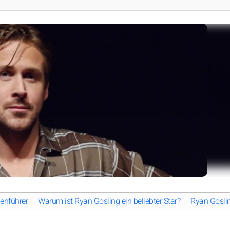
nenführer
Warum ist Ryan Gosling ein beliebter Star?
Ryan Goslin