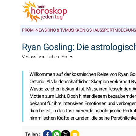
PROMI-NEWS
KINO & TV
MUSIK
KÖNIGSHAUS
SPORT
MODE
KUNS
Ryan Gosling: Die astrologis
Verfasst von Isabelle Fortes
Willkommen auf der kosmischen Reise von Ryan Gos
Ontario! Als leidenschaftlicher Skorpion verkörpert R
Wasserzeichen bekannt ist. Mit seinen fesselnden A
Motten zum Licht. Doch hinter diesem bezaubernden St
bekannt für ihre intensiven Emotionen und verborgene
dich bereit, in das faszinierende astrologische Port
himmlischen Kräfte erkunden, die seine Persönlichke
Teilen :