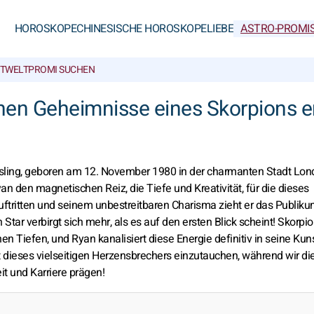
HOROSKOPE
CHINESISCHE HOROSKOPE
LIEBE
ASTRO-PROMI
TWELT
PROMI SUCHEN
chen Geheimnisse eines Skorpions e
ling, geboren am 12. November 1980 in der charmanten Stadt Lon
yan den magnetischen Reiz, die Tiefe und Kreativität, für die dieses
uftritten und seinem unbestreitbaren Charisma zieht er das Publiku
ar verbirgt sich mehr, als es auf den ersten Blick scheint! Skorpio
n Tiefen, und Ryan kanalisiert diese Energie definitiv in seine Kun
rät dieses vielseitigen Herzensbrechers einzutauchen, während wir di
it und Karriere prägen!