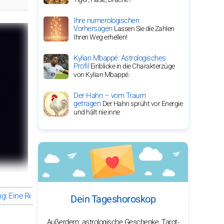
Ihre numerologischen
Vorhersagen
Lassen Sie die Zahlen
Ihren Weg erhellen!
Kylian Mbappé: Astrologisches
Profil
Einblicke in die Charakterzüge
von Kylian Mbappé.
Der Hahn – vom Traum
getragen
Der Hahn sprüht vor Energie
und hält nie inne
g: Eine Reise cineastischer Brillanz
Ryan Gosling: Ein fesselndes L
Dein Tageshoroskop
Außerdem: astrologische Geschenke, Tarot-