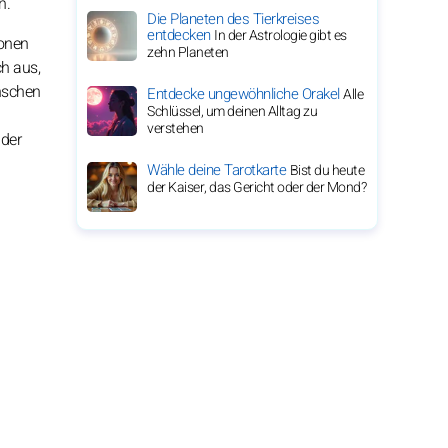
n.
Die Planeten des Tierkreises
entdecken
In der Astrologie gibt es
ionen
zehn Planeten
ch aus,
enschen
Entdecke ungewöhnliche Orakel
Alle
Schlüssel, um deinen Alltag zu
verstehen
 der
Wähle deine Tarotkarte
Bist du heute
der Kaiser, das Gericht oder der Mond?