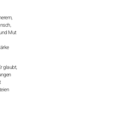
herem,
unsch,
 und Mut
tärke
r glaubt,
bungen
t
teien