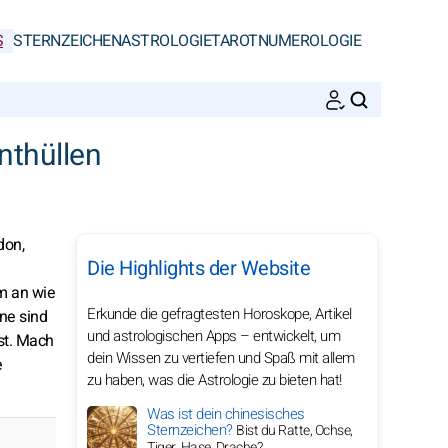
S
STERNZEICHEN
ASTROLOGIE
TAROT
NUMEROLOGIE
SUCHEN
nthüllen
don,
Die Highlights der Website
m an wie
Erkunde die gefragtesten Horoskope, Artikel
ne sind
und astrologischen Apps – entwickelt, um
st. Mach
dein Wissen zu vertiefen und Spaß mit allem
e
zu haben, was die Astrologie zu bieten hat!
Was ist dein chinesisches
Sternzeichen?
Bist du Ratte, Ochse,
Tiger, Hase, Drache?