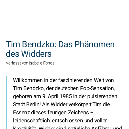
SUCHEN
Tim Bendzko: Das Phänomen
des Widders
Verfasst von Isabelle Fortes
Willkommen in der faszinierenden Welt von
Tim Bendzko, der deutschen Pop-Sensation,
geboren am 9. April 1985 in der pulsierenden
Stadt Berlin! Als Widder verkörpert Tim die
Essenz dieses feurigen Zeichens –
leidenschaftlich, entschlossen und voller
Kreativität. Widder sind natürliche Anführer, und