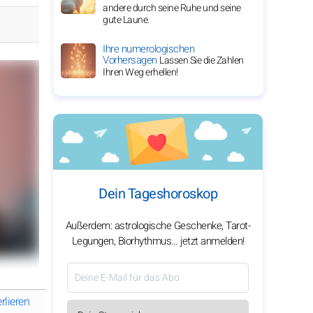
andere durch seine Ruhe und seine
gute Laune.
Ihre numerologischen
Vorhersagen
Lassen Sie die Zahlen
Ihren Weg erhellen!
Dein Tageshoroskop
Außerdem: astrologische Geschenke, Tarot-
Legungen, Biorhythmus… jetzt anmelden!
erlieren
Krebs: Nicht alles erzählen…
Löwe: Verführen, aber nicht 