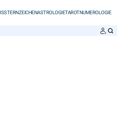
IS
STERNZEICHEN
ASTROLOGIE
TAROT
NUMEROLOGIE
SUCHEN