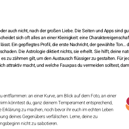
oder auch nicht, nach der großen Liebe. Die Seiten und Apps sind gu
idet sich oft alles an einer Kleinigkeit: eine Charaktereigenschaft
sst. Ein gepflegtes Profil, die erste Nachricht, der gewählte Ton… d
en. Die Astrologie diktiert nichts, sie erhellt. Sie hilft, deine nat
es zu zähmen gilt, um den Austausch flüssiger zu gestalten. Für je
dich attraktiv macht, und welche Fauxpas du vermeiden solltest, dami
 zu entflammen: an einer Kurve, am Blick auf dem Foto, an einer
dschirm könntest du, ganz deinem Temperament entsprechend,
e Erklärung zu machen, noch bevor ihr euch im echten Leben
ung deines Gegenübers verfälschen. Lerne, deine zu
ngsbeginn nicht zu sabotieren.