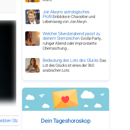
Joe Alwyns astrologisches
Profil
Einblicke in Charakter und
Lebensweg von Joe Alwyn.
Welcher Silvesterabend passt zu
deinem Sternzeichen
Große Party,
ruhiger Abend oder improvisierte
Überraschung ...
Bedeutung des Lots des Glücks
Das
Lot des Glücks ist eines der 360
arabischen Lots
Dein Tageshoroskop
ebten Star?
Wie hat Benedict Cumberbatch das moderne Schauspie