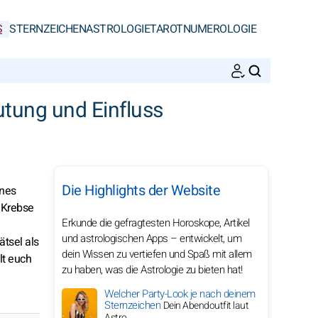
S
STERNZEICHEN
ASTROLOGIE
TAROT
NUMEROLOGIE
SUCHEN
utung und Einfluss
Die Highlights der Website
ines
. Krebse
Erkunde die gefragtesten Horoskope, Artikel
und astrologischen Apps – entwickelt, um
ätsel als
dein Wissen zu vertiefen und Spaß mit allem
lt euch
zu haben, was die Astrologie zu bieten hat!
Welcher Party-Look je nach deinem
Sternzeichen
Dein Abendoutfit laut
Astro