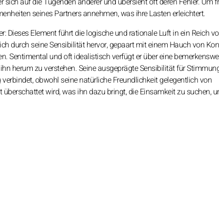
er sich auf die Tugenden anderer und übersieht oft deren Fehler. Um fr
nheiten seines Partners annehmen, was ihre Lasten erleichtert.
Dieses Element führt die logische und rationale Luft in ein Reich vol
ich durch seine Sensibilität hervor, gepaart mit einem Hauch von Kon
n. Sentimental und oft idealistisch verfügt er über eine bemerkenswe
hn herum zu verstehen. Seine ausgeprägte Sensibilität für Stimmu
verbindet, obwohl seine natürliche Freundlichkeit gelegentlich von
überschattet wird, was ihn dazu bringt, die Einsamkeit zu suchen, u