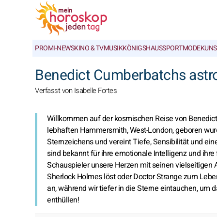
PROMI-NEWS
KINO & TV
MUSIK
KÖNIGSHAUS
SPORT
MODE
KUNS
Benedict Cumberbatchs astrol
Verfasst von Isabelle Fortes
Willkommen auf der kosmischen Reise von Benedict 
lebhaften Hammersmith, West-London, geboren wurde
Sternzeichens und vereint Tiefe, Sensibilität und ei
sind bekannt für ihre emotionale Intelligenz und ihre 
Schauspieler unsere Herzen mit seinen vielseitigen A
Sherlock Holmes löst oder Doctor Strange zum Leben 
an, während wir tiefer in die Sterne eintauchen, um 
enthüllen!