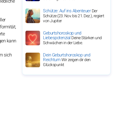
iedliche
Schütze: Auf ins Abenteuer
Der
Schütze (23. Nov. bis 21. Dez.), regiert
ler
von Jupiter
formität,
Geburtshoroskop und
rte
Liebespotenzial
Deine Stärken und
ngen kann
Schwächen in der Liebe.
m sich
Dein Geburtshoroskop und
Reichtum
Wir zeigen dir den
Glückspunkt