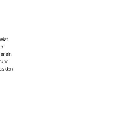
eist
er
er ein
grund
as den