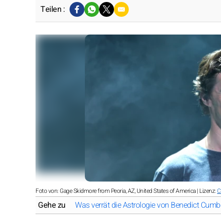
Teilen :
Foto von: Gage Skidmore from Peoria, AZ, United States of America | Lizenz:
C
Gehe zu
Was verrät die Astrologie von Benedict Cumb