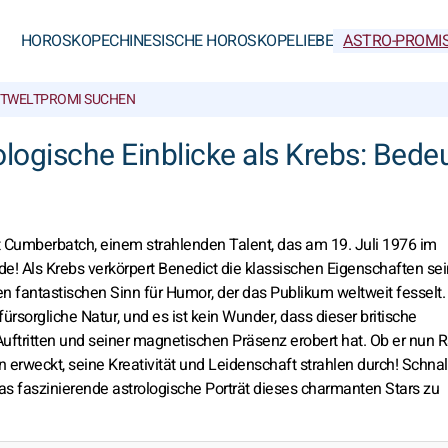
HOROSKOPE
CHINESISCHE HOROSKOPE
LIEBE
ASTRO-PROMI
TWELT
PROMI SUCHEN
ogische Einblicke als Krebs: Bede
Cumberbatch, einem strahlenden Talent, das am 19. Juli 1976 im
! Als Krebs verkörpert Benedict die klassischen Eigenschaften se
nen fantastischen Sinn für Humor, der das Publikum weltweit fesselt
fürsorgliche Natur, und es ist kein Wunder, dass dieser britische
uftritten und seiner magnetischen Präsenz erobert hat. Ob er nun R
erweckt, seine Kreativität und Leidenschaft strahlen durch! Schnal
das faszinierende astrologische Porträt dieses charmanten Stars zu