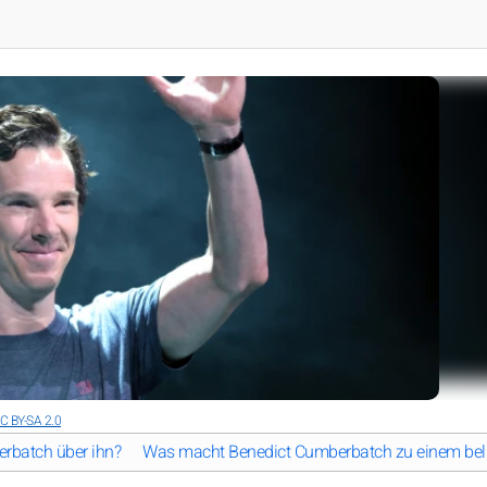
C BY-SA 2.0
erbatch über ihn?
Was macht Benedict Cumberbatch zu einem beli