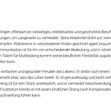
en offenbart ein vielseitiges, intellektuelles und geschicktes Berufs
ngen, um Langeweile zu vermeiden. Seine Kreativität blüht auf, wen
ämpfen. Während er in verschiedenen Rollen geschickt agiert, braucht
unikation ist für ihn von entscheidender Bedeutung, und in sitze
Ein Talent für Multitasking kommt seiner beruflichen Flexibilität zugut
llen kann.
n einfachen und gesunden Freuden des Lebens. Er strebt nach einem
ßt alles, was das Leben bietet. Er ist genussfreudig und leicht verf
enig ist für sein Glück unerlässlich, und er vermeidet Verschwendung
Frustration könnte er mit einem kindlichen Drang nach Kompensati
sschweifung führen kann.