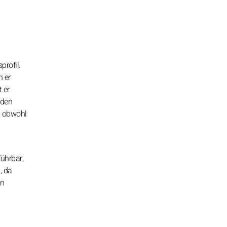
profil.
n er
 er
nden
e, obwohl
ührbar,
, da
on