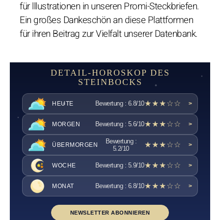
für lllustrationen in unseren Promi-Steckbriefen.
Ein großes Dankeschön an diese Plattformen
für ihren Beitrag zur Vielfalt unserer Datenbank.
DETAIL-HOROSKOP DES
STEINBOCKS
★★★☆☆
Bewertung : 6.8/10
HEUTE
>
★★★☆☆
Bewertung : 5.6/10
MORGEN
>
Bewertung :
★★★☆☆
ÜBERMORGEN
>
5.2/10
★★★☆☆
Bewertung : 5.9/10
WOCHE
>
★★★☆☆
Bewertung : 6.8/10
MONAT
>
NEWSLETTER ABONNIEREN