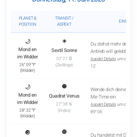
PLANET &
TRANSIT /
EINFLUSS
POSITION
ASPEKT
: Transitanalyse anzeigen
🌙
☀️
Du stehst mehr denn je h
Mond en
Sextil Sonne
Antrieb will gelebt werd
im Widder
20° 21' ♊
Aspekt-Details
: um ca. 8:0
26° 09' ♈
(Zwillinge)
12'
(Widder)
: Transitanalyse anzeigen
🌙
🟡
Wende dich deinen eig
Mond en
Quadrat Venus
Me-Time ein.
im Widder
27° 38' ♋
Aspekt-Details
: um ca. 12:
28° 32' ♈
(Krebs)
89° 06'
(Widder)
: Transitanalyse anzeigen
🔘
🔴
Du handelst mit Durchbl