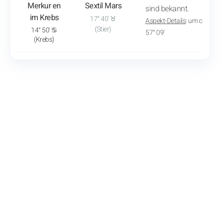
Merkur en
Sextil Mars
sind bekannt.
im Krebs
17° 40' ♉
Aspekt-Details
: um ca. 20:
(Stier)
14° 50' ♋
57° 09'
(Krebs)