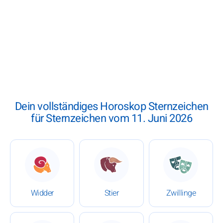
Dein vollständiges Horoskop Sternzeichen
für Sternzeichen vom 11. Juni 2026
: Horoskop vom 11. Juni 2026
: Horoskop vom 11. Juni 20
: Horoskop
Widder
Stier
Zwillinge