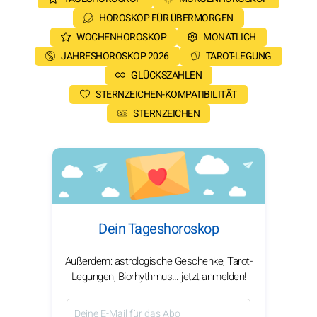
HOROSKOP FÜR ÜBERMORGEN
WOCHENHOROSKOP
MONATLICH
JAHRESHOROSKOP 2026
TAROT-LEGUNG
GLÜCKSZAHLEN
STERNZEICHEN-KOMPATIBILITÄT
STERNZEICHEN
Dein Tageshoroskop
Außerdem: astrologische Geschenke, Tarot-
Legungen, Biorhythmus… jetzt anmelden!