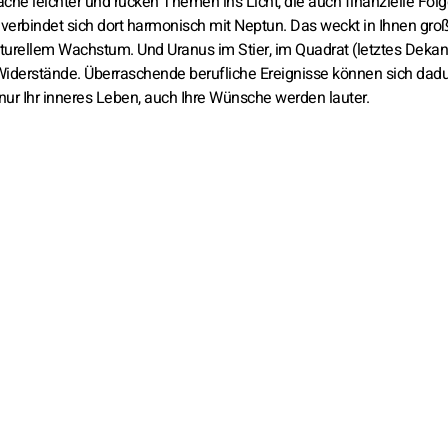
e leichter und rücken Themen ins Licht, die auch finanzielle Fol
verbindet sich dort harmonisch mit Neptun. Das weckt in Ihnen gro
lturellem Wachstum. Und Uranus im Stier, im Quadrat (letztes Dekan
 Widerstände. Überraschende berufliche Ereignisse können sich dad
nur Ihr inneres Leben, auch Ihre Wünsche werden lauter.