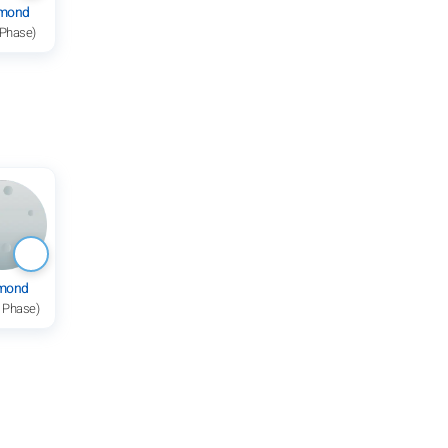
mond
 Phase)
lmond
e Phase)