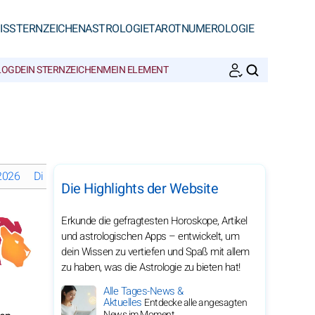
IS
STERNZEICHEN
ASTROLOGIE
TAROT
NUMEROLOGIE
LOG
DEIN STERNZEICHEN
MEIN ELEMENT
SUCHEN
 2026
Die Mondphasen im Februar 2026
Monatshoroskope 2026 
Die Highlights der Website
Erkunde die gefragtesten Horoskope, Artikel
und astrologischen Apps – entwickelt, um
dein Wissen zu vertiefen und Spaß mit allem
zu haben, was die Astrologie zu bieten hat!
Alle Tages-News &
Aktuelles
Entdecke alle angesagten
News im Moment