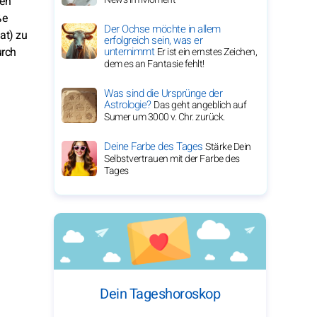
gen
ße
Der Ochse möchte in allem
at) zu
erfolgreich sein, was er
urch
unternimmt
Er ist ein ernstes Zeichen,
dem es an Fantasie fehlt!
Was sind die Ursprünge der
Astrologie?
Das geht angeblich auf
Sumer um 3000 v. Chr. zurück.
Deine Farbe des Tages
Stärke Dein
Selbstvertrauen mit der Farbe des
Tages
Dein Tageshoroskop