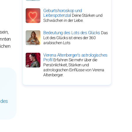
Geburtshoroskop und
Liebespotenzial
Deine Stärken und
Schwächen in der Liebe.
sein,
Bedeutung des Lots des Glücks
Das
Lot des Glücks ist eines der 360
önnten
arabischen Lots
lichen
Verena Altenberger's astrologisches
Profil
Erfahren Sie mehr über die
Persönlichkeit, Stärken und
astrologischen Einflüsse von Verena
Altenberger.
 des