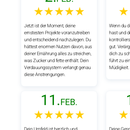
★★★★★
★
Jetzt ist der Moment, deine
Wenn du de
ernstesten Projekte voranzutreiben
hast und d
und entscheidend nachzulegen. Du
kontrolliers
hättest enormen Nutzen davon, aus
gut. Verä
deiner Ernährung alles zu streichen,
dich zu sc
was Zucker und fette enthält. Dein
führt zu e
Verdauungssystem verlangt genau
Müdigkeit.
diese Anstrengungen.
11.
FEB.
★★★★★
★
Dein Umfeld ist herzlich und
Deine Ges