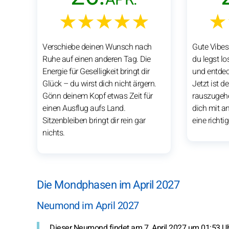
★★★★★
★
Verschiebe deinen Wunsch nach
Gute Vibes
Ruhe auf einen anderen Tag. Die
du legst l
Energie für Geselligkeit bringt dir
und entdec
Glück – du wirst dich nicht ärgern.
Jetzt ist d
Gönn deinem Kopf etwas Zeit für
rauszugehe
einen Ausflug aufs Land.
dich mit a
Sitzenbleiben bringt dir rein gar
eine richti
nichts.
Die Mondphasen im April 2027
Neumond im April 2027
Dieser Neumond findet am 7. April 2027 um 01:53 Uh