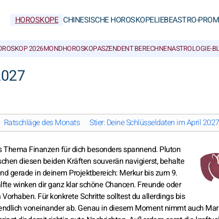
HOROSKOPE
CHINESISCHE HOROSKOPE
LIEBE
ASTRO-PROM
OROSKOP 2026
MONDHOROSKOP
ASZENDENT BERECHNEN
ASTROLOGIE-B
2027
Ratschläge des Monats
Stier: Deine Schlüsseldaten im April 202
as Thema Finanzen für dich besonders spannend. Pluton
ischen diesen beiden Kräften souverän navigierst, behalte
ind gerade in deinem Projektbereich: Merkur bis zum 9.
hälfte winken dir ganz klar schöne Chancen. Freunde oder
Vorhaben. Für konkrete Schritte solltest du allerdings bis
s endlich voneinander ab. Genau in diesem Moment nimmt auch Mar