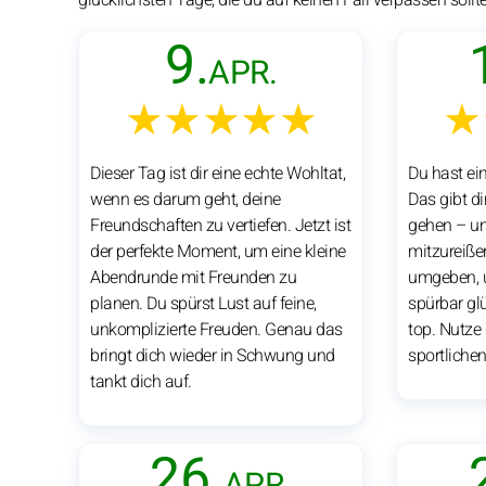
9.
APR.
★★★★★
★
Dieser Tag ist dir eine echte Wohltat,
Du hast ei
wenn es darum geht, deine
Das gibt d
Freundschaften zu vertiefen. Jetzt ist
gehen – un
der perfekte Moment, um eine kleine
mitzureißen
Abendrunde mit Freunden zu
umgeben, 
planen. Du spürst Lust auf feine,
spürbar glü
unkomplizierte Freuden. Genau das
top. Nutze
bringt dich wieder in Schwung und
sportliche
tankt dich auf.
26.
APR.