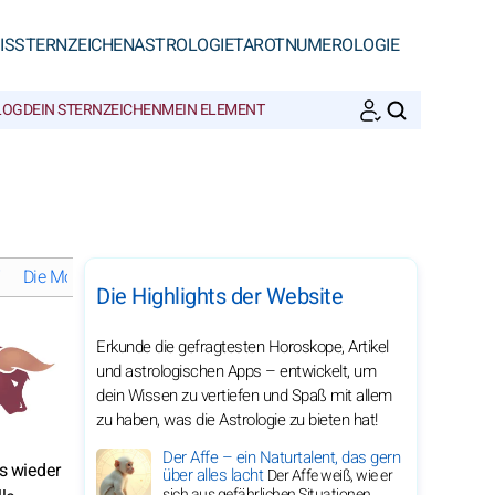
IS
STERNZEICHEN
ASTROLOGIE
TAROT
NUMEROLOGIE
LOG
DEIN STERNZEICHEN
MEIN ELEMENT
SUCHEN
7
Die Mondphasen im April 2027
Monatshoroskope 2027 für den
Die Highlights der Website
Erkunde die gefragtesten Horoskope, Artikel
und astrologischen Apps – entwickelt, um
dein Wissen zu vertiefen und Spaß mit allem
zu haben, was die Astrologie zu bieten hat!
Der Affe – ein Naturtalent, das gern
s wieder
über alles lacht
Der Affe weiß, wie er
sich aus gefährlichen Situationen