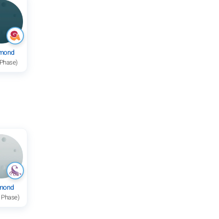
mond
 Phase)
lmond
e Phase)