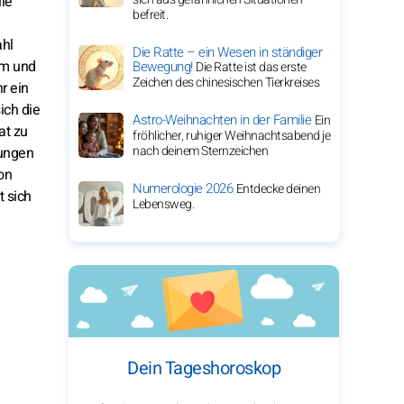
lle
befreit.
ahl
Die Ratte – ein Wesen in ständiger
rm und
Bewegung!
Die Ratte ist das erste
Zeichen des chinesischen Tierkreises
r ein
ich die
Astro-Weihnachten in der Familie
Ein
at zu
fröhlicher, ruhiger Weihnachtsabend je
nach deinem Sternzeichen
nungen
on
Numerologie 2026
Entdecke deinen
t sich
Lebensweg.
Dein Tageshoroskop