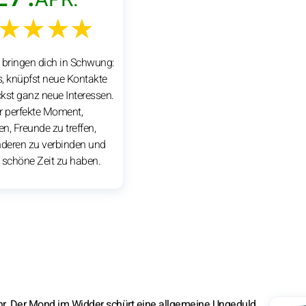
★★★★
 bringen dich in Schwung:
os, knüpfst neue Kontakte
kst ganz neue Interessen.
er perfekte Moment,
n, Freunde zu treffen,
nderen zu verbinden und
g schöne Zeit zu haben.
r. Der Mond im Widder schürt eine allgemeine Ungeduld.