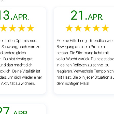
13.
21.
APR.
APR.
★★★★
★★★★★
nen tollen Optimismus.
Externe Hilfe bringt dir endlich wie
ir Schwung, nach vorn zu
Bewegung aus dem Problem
d andere gleich
heraus. Die Stimmung kehrt mit
. Du bist richtig gut
voller Wucht zurück. Du neigst daz
und das macht dich
in deinen Reflexen zu schnell zu
cklich. Deine Vitalität ist
reagieren. Verwechsle Tempo nich
 das, um dich wieder einer
mit Hast. Bleib in jeder Situation a
n Aktivität zu widmen.
dem richtigen Maß!
27.
APR.