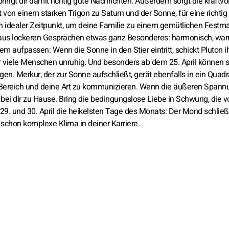
ringt dir damit richtig gute Nachrichten. Außerdem sorgt die kraftvo
von einem starken Trigon zu Saturn und der Sonne, für eine richtig
n idealer Zeitpunkt, um deine Familie zu einem gemütlichen Festm
rd aus lockeren Gesprächen etwas ganz Besonderes: harmonisch, wa
dem aufpassen: Wenn die Sonne in den Stier eintritt, schickt Pluton ih
r viele Menschen unruhig. Und besonders ab dem 25. April können s
n. Merkur, der zur Sonne aufschließt, gerät ebenfalls in ein Quadr
en Bereich und deine Art zu kommunizieren. Wenn die äußeren Span
ei dir zu Hause. Bring die bedingungslose Liebe in Schwung, die v
29. und 30. April die heikelsten Tage des Monats: Der Mond schließ
 schon komplexe Klima in deiner Karriere.