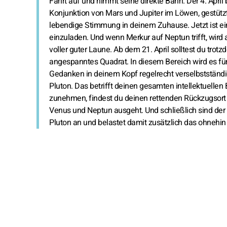
Fahrt auf und nimmt seine direkte Bahn. Der 4. April b
Konjunktion von Mars und Jupiter im Löwen, gestützt 
lebendige Stimmung in deinem Zuhause. Jetzt ist ei
einzuladen. Und wenn Merkur auf Neptun trifft, wi
voller guter Laune. Ab dem 21. April solltest du trotz
angespanntes Quadrat. In diesem Bereich wird es fü
Gedanken in deinem Kopf regelrecht verselbstständige
Pluton. Das betrifft deinen gesamten intellektuell
zunehmen, findest du deinen rettenden Rückzugsort b
Venus und Neptun ausgeht. Und schließlich sind der 
Pluton an und belastet damit zusätzlich das ohnehin