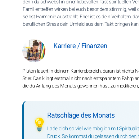
denn du schwebst in einer liebevollen, fast spirituellen Ve
Familientreffen wirken bei euch besonders stimmig, weil 
selbst Harmonie ausstrahlt. Eher ist es dein Verhalten, da
beruflichen Stress dein Umfeld aus dem Takt bringen kan
Karriere / Finanzen
Pluton lauert in deinem Karrierebereich, daran ist nichts
Stier. Das klingt erstmal nicht nach entspanntem Fahrplan.
die du Anfang des Monats gewonnen hast: zu meditieren,
Ratschläge des Monats
💡
Lade dich so viel wie möglich mit Spirituali
Druck. So kommst du gelassen durch den her