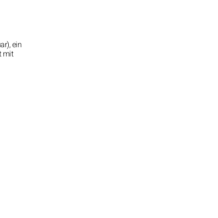
r), ein
t mit