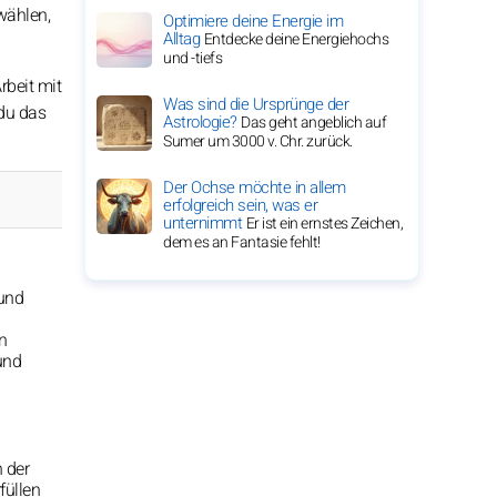
wählen,
Optimiere deine Energie im
Alltag
Entdecke deine Energiehochs
und -tiefs
rbeit mit
Was sind die Ursprünge der
 du das
Astrologie?
Das geht angeblich auf
Sumer um 3000 v. Chr. zurück.
Der Ochse möchte in allem
erfolgreich sein, was er
unternimmt
Er ist ein ernstes Zeichen,
dem es an Fantasie fehlt!
 und
n
und
n der
füllen