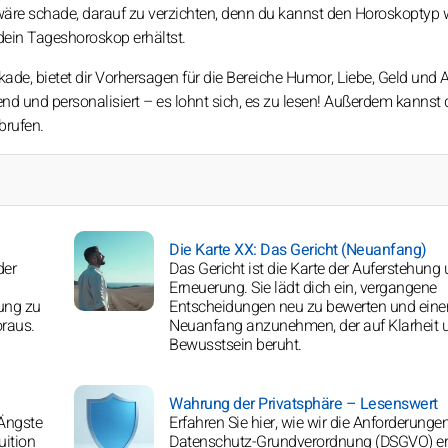
 wäre schade, darauf zu verzichten, denn du kannst den Horoskoptyp 
 dein Tageshoroskop erhältst.
e, bietet dir Vorhersagen für die Bereiche Humor, Liebe, Geld und A
d und personalisiert – es lohnt sich, es zu lesen! Außerdem kannst
brufen.
Die Karte XX: Das Gericht (Neuanfang)
der
Das Gericht ist die Karte der Auferstehung
Erneuerung. Sie lädt dich ein, vergangene
ung zu
Entscheidungen neu zu bewerten und eine
raus.
Neuanfang anzunehmen, der auf Klarheit 
Bewusstsein beruht.
Wahrung der Privatsphäre – Lesenswert
 Ängste
Erfahren Sie hier, wie wir die Anforderunge
uition
Datenschutz-Grundverordnung (DSGVO) er