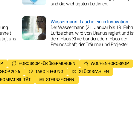
und die wichtigsten Leitlinien.
Wassermann: Tauche ein in Innovation
fnung
Der Wassermann (21. Januar bis 18. Februa
enheit
Luftzeichen, wird von Uranus regiert und is
tigt uns
dem Haus XI verbunden, dem Haus der
Freundschaft, der Träume und Projekte!
OP
HOROSKOP FÜR ÜBERMORGEN
WOCHENHOROSKOP
SKOP 2026
TAROT-LEGUNG
GLÜCKSZAHLEN
KOMPATIBILITÄT
STERNZEICHEN