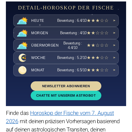
DETAIL-HOROSKOP DER FISCHE
★★★☆☆
Bewertung : 6.4/10
HEUTE
>
★★☆☆☆
Bewertung : 4/10
MORGEN
>
Bewertung :
★★☆☆☆
ÜBERMORGEN
>
4.4/10
★★★☆☆
Bewertung : 5.2/10
WOCHE
>
★★★☆☆
Bewertung : 6.5/10
MONAT
>
NEWSLETTER ABONNIEREN
CHATTE MIT UNSEREM ASTROBOT
Finde das
Horoskop der Fische vom 7. August
2026
mit deinen präzisen Vorhersagen basierend
auf deinen astrologischen Transiten, deinen