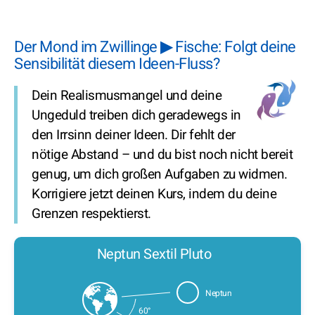
Der Mond im Zwillinge ▶ Fische: Folgt deine
Sensibilität diesem Ideen-Fluss?
Dein Realismusmangel und deine
Ungeduld treiben dich geradewegs in
den Irrsinn deiner Ideen. Dir fehlt der
nötige Abstand – und du bist noch nicht bereit
genug, um dich großen Aufgaben zu widmen.
Korrigiere jetzt deinen Kurs, indem du deine
Grenzen respektierst.
Neptun Sextil Pluto
Neptun
60°