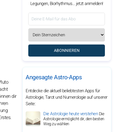
Legungen, Biorhythmus… jetzt anmelden!
ABONNIEREN
Angesagte Astro-Apps
Pluto
acht
Entdecke die aktuell beliebtesten Apps für
önnen dir
Astrologie, Tarot und Numerologie auf unserer
hren
Seite:
bung
Die Astrologie heute verstehen
Die
rstes.
Astrologie ermöglicht dir, den besten
Weg zu wählen