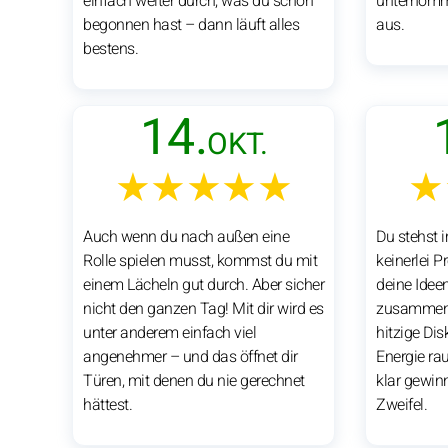
einfach weiter durch, was du schon
unternomme
begonnen hast – dann läuft alles
aus.
bestens.
14.
OKT.
★★★★★
★
Auch wenn du nach außen eine
Du stehst 
Rolle spielen musst, kommst du mit
keinerlei P
einem Lächeln gut durch. Aber sicher
deine Idee
nicht den ganzen Tag! Mit dir wird es
zusammenz
unter anderem einfach viel
hitzige Dis
angenehmer – und das öffnet dir
Energie ra
Türen, mit denen du nie gerechnet
klar gewin
hättest.
Zweifel.