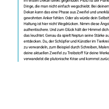
im ersten Dekan direkt gegenüber. Pluto ist der Pla
Dinge, die man nicht einfach wegschiebt. Bei deinem 
Dekan kann das eine Phase aus Zweifel und unerklärli
gewohnten Anker fehlen. Oder als würde dein Selbstv
Haltung ist hier nicht Wegdrücken. Nimm diese Ängste
authentischere. Und zum Glück hält der Himmel dich 
das leuchtet. Genau da spielt Neptun seine Stärke au
entdecken. Du, der Schöpfer und Künstler im Tierkreis
zu verwandeln, zum Beispiel durch Schreiben, Malen,
deine aktuellen Zweifel zu Treibstoff für deine Werke
verwandelst die plutonische Krise und kommst zurück