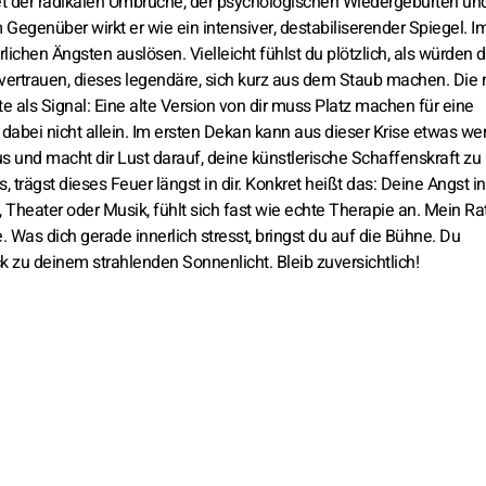
net der radikalen Umbrüche, der psychologischen Wiedergeburten un
Gegenüber wirkt er wie ein intensiver, destabiliserender Spiegel. I
chen Ängsten auslösen. Vielleicht fühlst du plötzlich, als würden di
ertrauen, dieses legendäre, sich kurz aus dem Staub machen. Die r
 als Signal: Eine alte Version von dir muss Platz machen für eine
dabei nicht allein. Im ersten Dekan kann aus dieser Krise etwas we
s und macht dir Lust darauf, deine künstlerische Schaffenskraft zu
, trägst dieses Feuer längst in dir. Konkret heißt das: Deine Angst i
 Theater oder Musik, fühlt sich fast wie echte Therapie an. Mein R
. Was dich gerade innerlich stresst, bringst du auf die Bühne. Du
 zu deinem strahlenden Sonnenlicht. Bleib zuversichtlich!