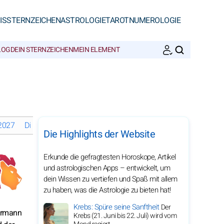
IS
STERNZEICHEN
ASTROLOGIE
TAROT
NUMEROLOGIE
LOG
DEIN STERNZEICHEN
MEIN ELEMENT
SUCHEN
 2027
Die Mondphasen im Oktober 2027
Monatshoroskope 2027
Die Highlights der Website
Erkunde die gefragtesten Horoskope, Artikel
und astrologischen Apps – entwickelt, um
dein Wissen zu vertiefen und Spaß mit allem
zu haben, was die Astrologie zu bieten hat!
Krebs: Spüre seine Sanftheit
Der
sermann
Krebs (21. Juni bis 22. Juli) wird vom