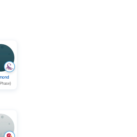
mond
 Phase)