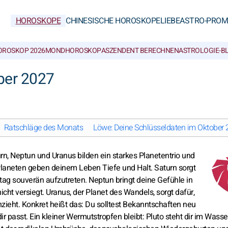
HOROSKOPE
CHINESISCHE HOROSKOPE
LIEBE
ASTRO-PROM
OROSKOP 2026
MONDHOROSKOP
ASZENDENT BERECHNEN
ASTROLOGIE-B
ber 2027
Ratschläge des Monats
Löwe: Deine Schlüsseldaten im Oktober
urn, Neptun und Uranus bilden ein starkes Planetentrio und
Planeten geben deinem Leben Tiefe und Halt. Saturn sorgt
Alltag souverän aufzutreten. Neptun bringt deine Gefühle in
icht versiegt. Uranus, der Planet des Wandels, sorgt dafür,
ieht. Konkret heißt das: Du solltest Bekanntschaften neu
ir passt. Ein kleiner Wermutstropfen bleibt: Pluto steht dir im Was