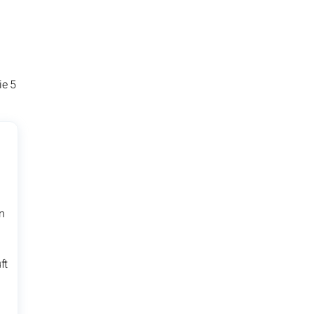
ie 5
n
ft