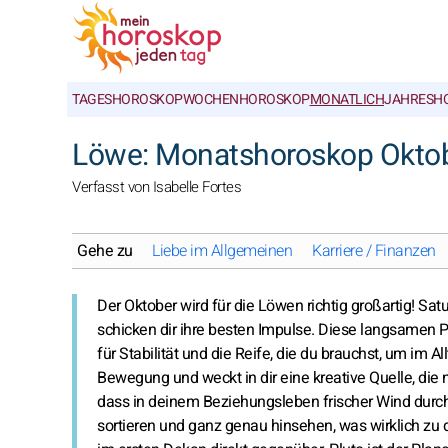
TAGESHOROSKOP
WOCHENHOROSKOP
MONATLICH
JAHRESH
Löwe: Monatshoroskop Okto
Verfasst von Isabelle Fortes
Gehe zu
Liebe im Allgemeinen
Karriere / Finanzen
Der Oktober wird für die Löwen richtig großartig! Sat
schicken dir ihre besten Impulse. Diese langsamen 
für Stabilität und die Reife, die du brauchst, um im 
Bewegung und weckt in dir eine kreative Quelle, die n
dass in deinem Beziehungsleben frischer Wind durchz
sortieren und ganz genau hinsehen, was wirklich zu d