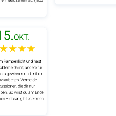
n hast, zahlen sich jetzt
15.
OKT.
★★★★
im Rampenlicht und hast
robleme damit, andere für
n zu gewinnen und mit dir
uarbeiten. Vermeide
kussionen, die dir nur
uben. So wirst du am Ende
nen – daran gibt es keinen