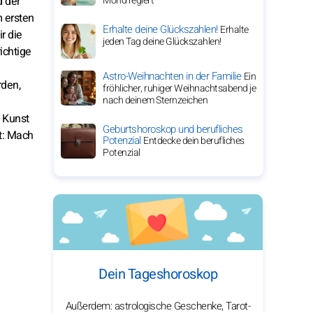
d der
Mond regiert
m ersten
Erhalte deine Glückszahlen!
Erhalte
r die
jeden Tag deine Glückszahlen!
ichtige
Astro-Weihnachten in der Familie
Ein
rden,
fröhlicher, ruhiger Weihnachtsabend je
nach deinem Sternzeichen
n Kunst
Geburtshoroskop und berufliches
at: Mach
Potenzial
Entdecke dein berufliches
Potenzial
Dein Tageshoroskop
Außerdem: astrologische Geschenke, Tarot-