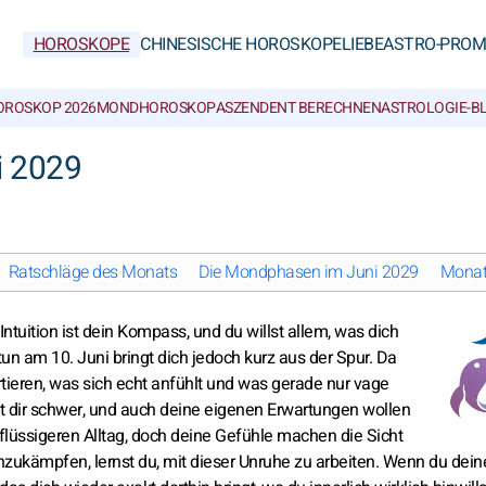
HOROSKOPE
CHINESISCHE HOROSKOPE
LIEBE
ASTRO-PROM
OROSKOP 2026
MONDHOROSKOP
ASZENDENT BERECHNEN
ASTROLOGIE-B
i 2029
Ratschläge des Monats
Die Mondphasen im Juni 2029
Monat
tuition ist dein Kompass, und du willst allem, was dich
n am 10. Juni bringt dich jedoch kurz aus der Spur. Da
sortieren, was sich echt anfühlt und was gerade nur vage
dir schwer, und auch deine eigenen Erwartungen wollen
flüssigeren Alltag, doch deine Gefühle machen die Sicht
anzukämpfen, lernst du, mit dieser Unruhe zu arbeiten. Wenn du dein