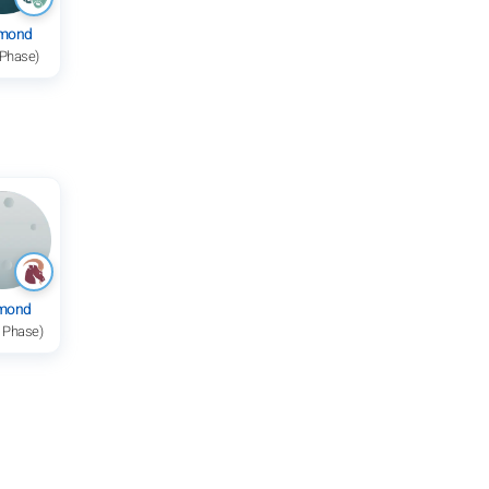
mond
 Phase)
lmond
e Phase)