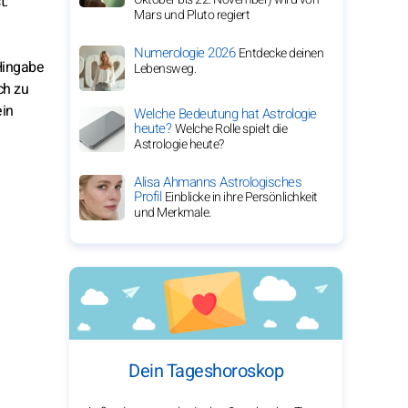
t.
Mars und Pluto regiert
Numerologie 2026
Entdecke deinen
Hingabe
Lebensweg.
ch zu
ein
Welche Bedeutung hat Astrologie
heute?
Welche Rolle spielt die
Astrologie heute?
Alisa Ahmanns Astrologisches
Profil
Einblicke in ihre Persönlichkeit
und Merkmale.
Dein Tageshoroskop