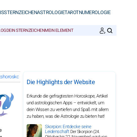
IS
STERNZEICHEN
ASTROLOGIE
TAROT
NUMEROLOGIE
LOG
DEIN STERNZEICHEN
MEIN ELEMENT
SUCHEN
shoroskope 2029 für die Fische – Wähle einen Monat
Die Highlights der Website
Erkunde die gefragtesten Horoskope, Artikel
und astrologischen Apps – entwickelt, um
dein Wissen zu vertiefen und Spaß mit allem
zu haben, was die Astrologie zu bieten hat!
Skorpion: Entdecke seine
e
Leidenschaft
Der Skorpion (24.
Oktober bis 22. November) wird von