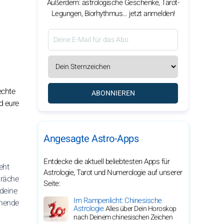
Außerdem: astrologische Geschenke, Tarot-
Legungen, Biorhythmus… jetzt anmelden!
echte
ABONNIEREN
d eure
Angesagte Astro-Apps
Entdecke die aktuell beliebtesten Apps für
eht
Astrologie, Tarot und Numerologie auf unserer
präche
Seite:
 deine
Im Rampenlicht: Chinesische
chende
Astrologie
Alles über Dein Horoskop
nach Deinem chinesischen Zeichen