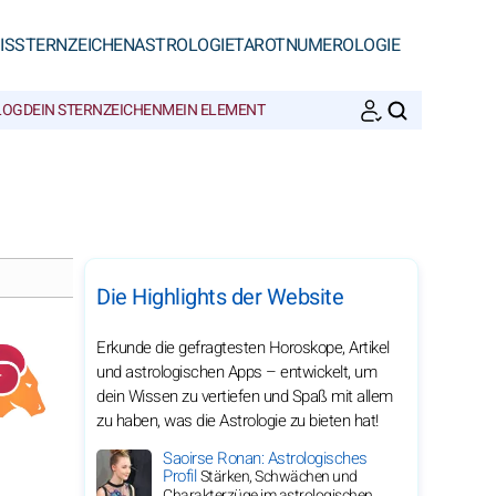
IS
STERNZEICHEN
ASTROLOGIE
TAROT
NUMEROLOGIE
LOG
DEIN STERNZEICHEN
MEIN ELEMENT
SUCHEN
Die Highlights der Website
Erkunde die gefragtesten Horoskope, Artikel
und astrologischen Apps – entwickelt, um
dein Wissen zu vertiefen und Spaß mit allem
zu haben, was die Astrologie zu bieten hat!
Saoirse Ronan: Astrologisches
Profil
Stärken, Schwächen und
Charakterzüge im astrologischen