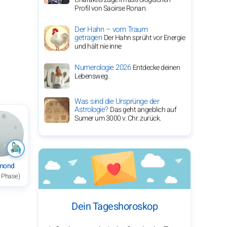
Profil von Saoirse Ronan.
Der Hahn – vom Traum
getragen
Der Hahn sprüht vor Energie
und hält nie inne
Numerologie 2026
Entdecke deinen
Lebensweg.
Was sind die Ursprünge der
Astrologie?
Das geht angeblich auf
Sumer um 3000 v. Chr. zurück.
lmond
e Phase)
Dein Tageshoroskop