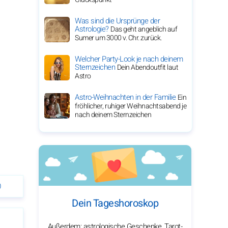
Was sind die Ursprünge der
Astrologie?
Das geht angeblich auf
Sumer um 3000 v. Chr. zurück.
Welcher Party-Look je nach deinem
Sternzeichen
Dein Abendoutfit laut
Astro
Astro-Weihnachten in der Familie
Ein
fröhlicher, ruhiger Weihnachtsabend je
nach deinem Sternzeichen
0
Dein Tageshoroskop
Außerdem: astrologische Geschenke, Tarot-