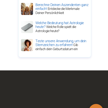
Berechne Deinen Aszendenten ganz
einfach!
Entdecke die Merkmale
Deiner Persönlichkeit
Welche Bedeutung hat Astrologie
heute?
Welche Rolle spielt die
Astrologie heute?
Teste unsere Anwendung, um dein
Sternzeichen zu erfahren!
Gib
einfach dein Geburtsdatum ein