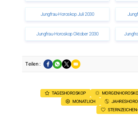
Jungfrau-Horoskop Juli 2030
Jungf
Jungfrau-Horoskop Oktober 2030
Jungfr
Teilen :
TAGESHOROSKOP
MORGENHOROSK
MONATLICH
JAHRESHORO
STERNZEICHEN-