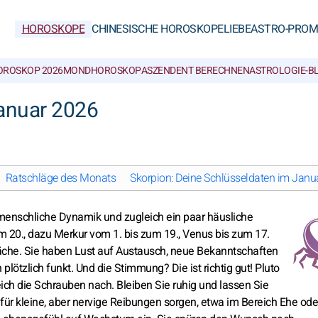
HOROSKOPE
CHINESISCHE HOROSKOPE
LIEBE
ASTRO-PROM
OROSKOP 2026
MONDHOROSKOP
ASZENDENT BERECHNEN
ASTROLOGIE-B
anuar 2026
Ratschläge des Monats
Skorpion: Deine Schlüsseldaten im Janu
menschliche Dynamik und zugleich ein paar häusliche
m 20., dazu Merkur vom 1. bis zum 19., Venus bis zum 17.
räche. Sie haben Lust auf Austausch, neue Bekanntschaften
tzlich funkt. Und die Stimmung? Die ist richtig gut! Pluto
ich die Schrauben nach. Bleiben Sie ruhig und lassen Sie
 für kleine, aber nervige Reibungen sorgen, etwa im Bereich Ehe ode