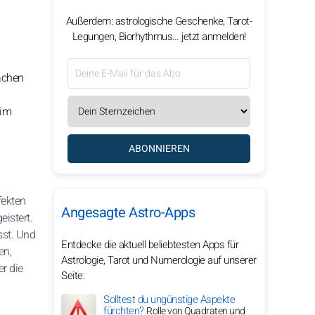
Außerdem: astrologische Geschenke, Tarot-
Legungen, Biorhythmus… jetzt anmelden!
Machen
 im
ABONNIEREN
fekten
Angesagte Astro-Apps
istert.
sst. Und
Entdecke die aktuell beliebtesten Apps für
en,
Astrologie, Tarot und Numerologie auf unserer
r die
Seite:
Solltest du ungünstige Aspekte
fürchten?
Rolle von Quadraten und