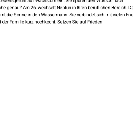
hr Lebensgefühl auf Wachstum ein. Sie spüren den Wunsch nach
che genau? Am 26. wechselt Neptun in Ihren beruflichen Bereich. D
mmt die Sonne in den Wassermann. Sie verbindet sich mit vielen En
der Familie kurz hochkocht. Setzen Sie auf Frieden.