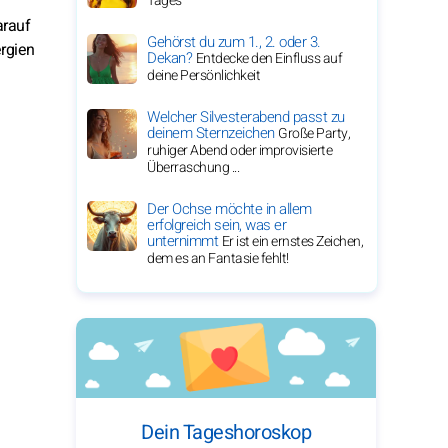
Tages
arauf
Gehörst du zum 1., 2. oder 3.
ergien
Dekan?
Entdecke den Einfluss auf
deine Persönlichkeit
Welcher Silvesterabend passt zu
deinem Sternzeichen
Große Party,
ruhiger Abend oder improvisierte
Überraschung ...
Der Ochse möchte in allem
erfolgreich sein, was er
unternimmt
Er ist ein ernstes Zeichen,
dem es an Fantasie fehlt!
Dein Tageshoroskop