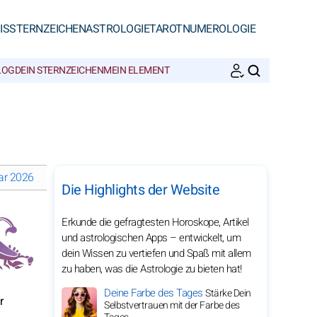
IS
STERNZEICHEN
ASTROLOGIE
TAROT
NUMEROLOGIE
LOG
DEIN STERNZEICHEN
MEIN ELEMENT
SUCHEN
ar 2026
Die Mondphasen im Januar 2026
Monatshoroskope 202
Die Highlights der Website
Erkunde die gefragtesten Horoskope, Artikel
und astrologischen Apps – entwickelt, um
dein Wissen zu vertiefen und Spaß mit allem
zu haben, was die Astrologie zu bieten hat!
Deine Farbe des Tages
Stärke Dein
r
Selbstvertrauen mit der Farbe des