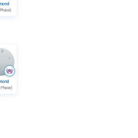
mond
 Phase)
lmond
e Phase)