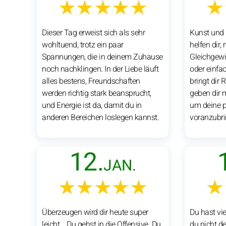
★★★★★
★
Dieser Tag erweist sich als sehr
Kunst und 
wohltuend, trotz ein paar
helfen dir,
Spannungen, die in deinem Zuhause
Gleichgewi
noch nachklingen. In der Liebe läuft
oder einf
alles bestens, Freundschaften
bringt dir 
werden richtig stark beansprucht,
geben dir 
und Energie ist da, damit du in
um deine p
anderen Bereichen loslegen kannst.
voranzubri
12.
JAN.
★★★★★
★
Überzeugen wird dir heute super
Du hast vi
leicht... Du gehst in die Offensive. Du
du nicht d