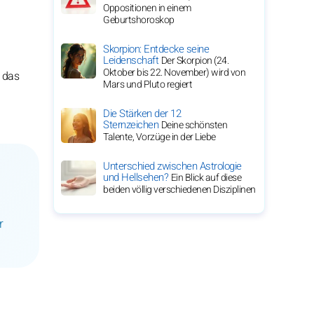
Oppositionen in einem
Geburtshoroskop
Skorpion: Entdecke seine
Leidenschaft
Der Skorpion (24.
Oktober bis 22. November) wird von
d das
Mars und Pluto regiert
Die Stärken der 12
Sternzeichen
Deine schönsten
Talente, Vorzüge in der Liebe
Unterschied zwischen Astrologie
und Hellsehen?
Ein Blick auf diese
beiden völlig verschiedenen Disziplinen
r