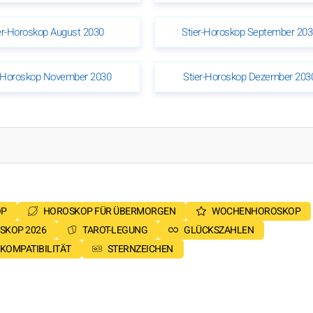
er-Horoskop August 2030
Stier-Horoskop September 203
r-Horoskop November 2030
Stier-Horoskop Dezember 203
OP
HOROSKOP FÜR ÜBERMORGEN
WOCHENHOROSKOP
SKOP 2026
TAROT-LEGUNG
GLÜCKSZAHLEN
KOMPATIBILITÄT
STERNZEICHEN