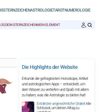
IS
STERNZEICHEN
ASTROLOGIE
TAROT
NUMEROLOGIE
LOG
DEIN STERNZEICHEN
MEIN ELEMENT
SUCHEN
Die Highlights der Website
Erkunde die gefragtesten Horoskope, Artikel
und astrologischen Apps – entwickelt, um
dein Wissen zu vertiefen und Spaß mit allem
zu haben, was die Astrologie zu bieten hat!
Entdecke ungewöhnliche Orakel
Alle
Schlüssel, um deinen Alltag zu