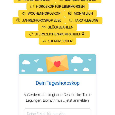
HOROSKOP FÜR ÜBERMORGEN
WOCHENHOROSKOP
MONATLICH
JAHRESHOROSKOP 2026
TAROT-LEGUNG
GLÜCKSZAHLEN
STERNZEICHEN-KOMPATIBILITÄT
STERNZEICHEN
Dein Tageshoroskop
Außerdem: astrologische Geschenke, Tarot-
Legungen, Biorhythmus… jetzt anmelden!