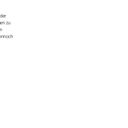
 der
gen zu
en
dennoch