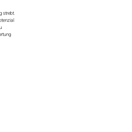
 strebt.
otenzial
zu
ortung