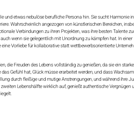
tile und etwas nebulöse berufliche Persona hin. Sie sucht Harmonie i
rriere. Wahrscheinlich angezogen von künstlerischen Bereichen, insb
otionale Verbindungen zu ihren Projekten, was ihre besten Talente zu
il, auch wenn sie gelegentlich mit Unordnung zu kämpfen hat. In einer
ie eine Vorliebe für kollaborative statt wettbewerbsorientierte Unter
len, die Freuden des Lebens vollständig zu genießen, da sie ein stark
 sie das Gefühl hat, Glück müsse erarbeitet werden, und dass Wachsam
füllung durch fleißige und mutige Anstrengungen, und während ihre J
 zweiten Lebenshälfte wirklich auf, genießt authentische Vergnügen u
iegelt.