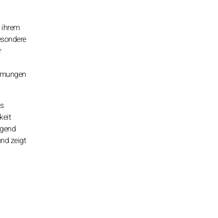
n ihrem
esondere
r
nehmungen
es
keit
ugend
nd zeigt