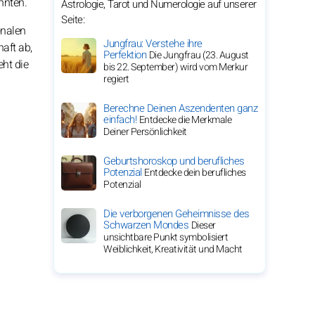
nnten.
Astrologie, Tarot und Numerologie auf unserer
Seite:
onalen
Jungfrau: Verstehe ihre
haft ab,
Perfektion
Die Jungfrau (23. August
eht die
bis 22. September) wird vom Merkur
regiert
Berechne Deinen Aszendenten ganz
einfach!
Entdecke die Merkmale
Deiner Persönlichkeit
Geburtshoroskop und berufliches
Potenzial
Entdecke dein berufliches
Potenzial
Die verborgenen Geheimnisse des
Schwarzen Mondes
Dieser
unsichtbare Punkt symbolisiert
Weiblichkeit, Kreativität und Macht