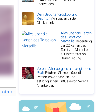
überzeugen
Dein Geburtshoroskop und
Reichtum
Wir zeigen dir den
Glückspunkt
Alles über die Karten
des Tarot von
Marseille!
Bedeutung
der 22 Karten des
Tarot von Marseille
zur Interpretation
Deiner Legung
Verena Altenberger's astrologisches
Profil
Erfahren Sie mehr über die
Persönlichkeit, Stärken und
astrologischen Einflüsse von Verena
Altenberger.
hat sich Olivia Wildes Karriere im Laufe der Zeit entwickelt?
Olivia