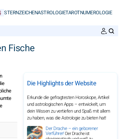
S
STERNZEICHEN
ASTROLOGIE
TAROT
NUMEROLOGIE
SUCHEN
en Fische
en
Die Highlights der Website
die
bliche
Erkunde die gefragtesten Horoskope, Artikel
räumte
und astrologischen Apps – entwickelt, um
ie
dein Wissen zu vertiefen und Spaß mit allem
zu haben, was die Astrologie zu bieten hat!
Der Drache – ein geborener
Verführer!
Der Drache ist
charismatisch und weiß zu