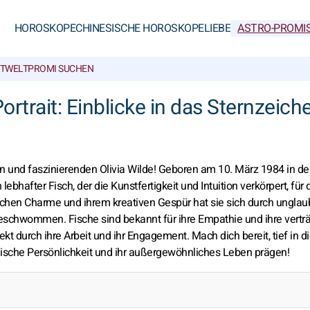
HOROSKOPE
CHINESISCHE HOROSKOPE
LIEBE
ASTRO-PROMI
TWELT
PROMI SUCHEN
ortrait: Einblicke in das Sternzeich
n und faszinierenden Olivia Wilde! Geboren am 10. März 1984 in d
lebhafter Fisch, der die Kunstfertigkeit und Intuition verkörpert, für 
schen Charme und ihrem kreativen Gespür hat sie sich durch unglau
geschwommen. Fische sind bekannt für ihre Empathie und ihre vert
kt durch ihre Arbeit und ihr Engagement. Mach dich bereit, tief in d
ische Persönlichkeit und ihr außergewöhnliches Leben prägen!