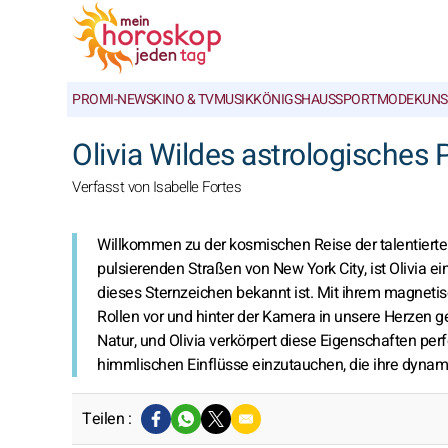
PROMI-NEWS
KINO & TV
MUSIK
KÖNIGSHAUS
SPORT
MODE
KUNS
Olivia Wildes astrologisches P
Verfasst von Isabelle Fortes
Willkommen zu der kosmischen Reise der talentierte
pulsierenden Straßen von New York City, ist Olivia ein 
dieses Sternzeichen bekannt ist. Mit ihrem magneti
Rollen vor und hinter der Kamera in unsere Herzen 
Natur, und Olivia verkörpert diese Eigenschaften perfe
himmlischen Einflüsse einzutauchen, die ihre dynam
Teilen :