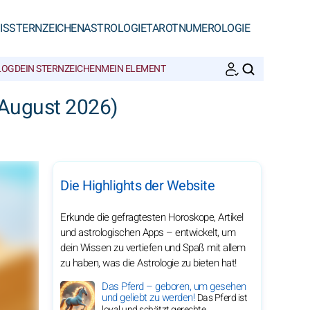
IS
STERNZEICHEN
ASTROLOGIE
TAROT
NUMEROLOGIE
LOG
DEIN STERNZEICHEN
MEIN ELEMENT
SUCHEN
 August 2026)
Die Highlights der Website
Erkunde die gefragtesten Horoskope, Artikel
und astrologischen Apps – entwickelt, um
dein Wissen zu vertiefen und Spaß mit allem
zu haben, was die Astrologie zu bieten hat!
Das Pferd – geboren, um gesehen
und geliebt zu werden!
Das Pferd ist
loyal und schätzt gerechte