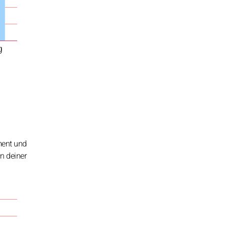
g
ment und
in deiner