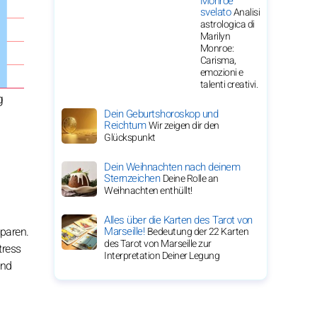
Monroe
svelato
Analisi
astrologica di
Marilyn
Monroe:
Carisma,
emozioni e
talenti creativi.
g
Dein Geburtshoroskop und
Reichtum
Wir zeigen dir den
Glückspunkt
Dein Weihnachten nach deinem
Sternzeichen
Deine Rolle an
Weihnachten enthüllt!
Alles über die Karten des Tarot von
Marseille!
sparen.
Bedeutung der 22 Karten
des Tarot von Marseille zur
tress
Interpretation Deiner Legung
und