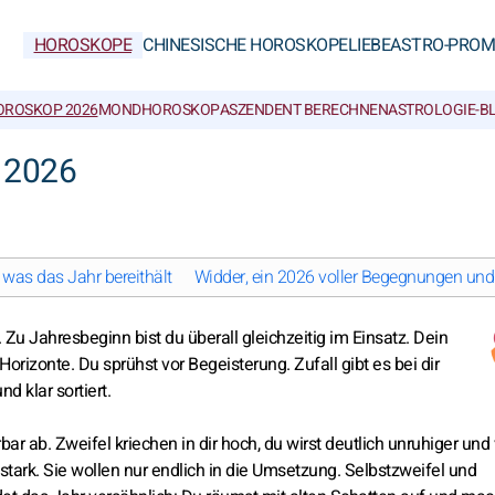
HOROSKOPE
CHINESISCHE HOROSKOPE
LIEBE
ASTRO-PROM
OROSKOP 2026
MONDHOROSKOP
ASZENDENT BERECHNEN
ASTROLOGIE-B
 2026
 was das Jahr bereithält
Widder, ein 2026 voller Begegnungen un
 Zu Jahresbeginn bist du überall gleichzeitig im Einsatz. Dein
orizonte. Du sprühst vor Begeisterung. Zufall gibt es bei dir
d klar sortiert.
 ab. Zweifel kriechen in dir hoch, du wirst deutlich unruhiger und v
 stark. Sie wollen nur endlich in die Umsetzung. Selbstzweifel und