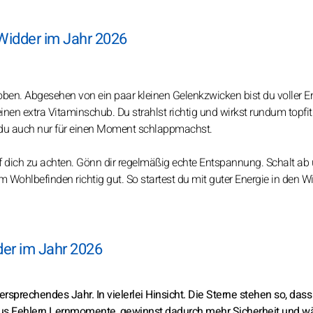
idder im Jahr 2026
oben. Abgesehen von ein paar kleinen Gelenkzwicken bist du voller En
en extra Vitaminschub. Du strahlst richtig und wirkst rundum topfit
s du auch nur für einen Moment schlappmachst.
ich zu achten. Gönn dir regelmäßig echte Entspannung. Schalt ab
 Wohlbefinden richtig gut. So startest du mit guter Energie in den Wi
er im Jahr 2026
versprechendes Jahr. In vielerlei Hinsicht. Die Sterne stehen so, dass
 aus Fehlern Lernmomente, gewinnst dadurch mehr Sicherheit und w