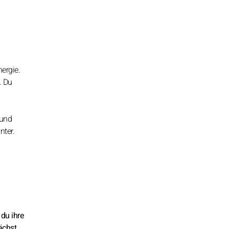
ergie.
. Du
 und
nter.
 du ihre
ächst