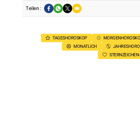
Teilen :
TAGESHOROSKOP
MORGENHOROSK
MONATLICH
JAHRESHORO
STERNZEICHEN-