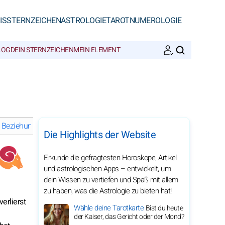
IS
STERNZEICHEN
ASTROLOGIE
TAROT
NUMEROLOGIE
LOG
DEIN STERNZEICHEN
MEIN ELEMENT
SUCHEN
d Beziehungen
Wohlbefinden und Harmonie Widder im Jahr 2026
Die Highlights der Website
Erkunde die gefragtesten Horoskope, Artikel
und astrologischen Apps – entwickelt, um
dein Wissen zu vertiefen und Spaß mit allem
zu haben, was die Astrologie zu bieten hat!
erlierst
Wähle deine Tarotkarte
Bist du heute
der Kaiser, das Gericht oder der Mond?