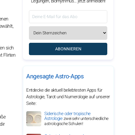
Legungen, Biorhythmus… jetzt anmelden!
genen
ewählt,
en sich
ABONNIEREN
 Flirten
Angesagte Astro-Apps
Entdecke die aktuell beliebtesten Apps für
Astrologie, Tarot und Numerologie auf unserer
Seite:
Siderische oder tropische
oße
Astrologie
zwei sehr unterschiedliche
dir
astrologische Schulen!