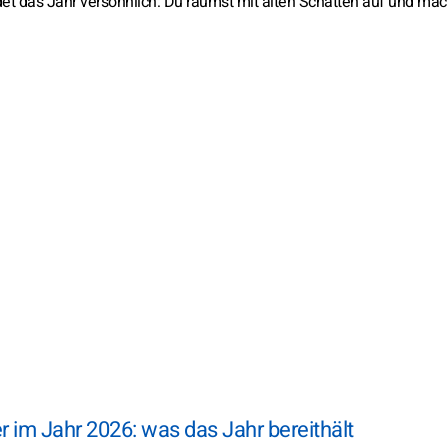
et das Jahr versöhnlich: Du räumst mit alten Schatten auf und mac
 im Jahr 2026: was das Jahr bereithält