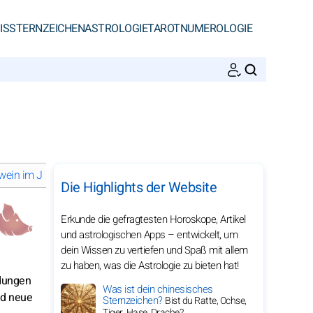
IS
STERNZEICHEN
ASTROLOGIE
TAROT
NUMEROLOGIE
SUCHEN
hwein im Jahr 2030
Wohlbefinden für das Schwein im Jahr 2030
Die Highlights der Website
Erkunde die gefragtesten Horoskope, Artikel
und astrologischen Apps – entwickelt, um
dein Wissen zu vertiefen und Spaß mit allem
zu haben, was die Astrologie zu bieten hat!
idungen
Was ist dein chinesisches
nd neue
Sternzeichen?
Bist du Ratte, Ochse,
Tiger, Hase, Drache?