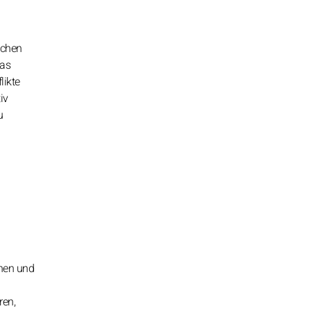
achen
das
likte
iv
u
chen und
ren,