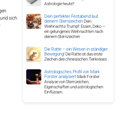
Astrologie heute?
ngen
Dein perfekter Festabend laut
 und sich
deinem Sternzeichen
Dein
Weihnachts-Trumpf: Essen, Deko —
ein gelungenes Weihnachten nach
deinem Sternzeichen
Die Ratte – ein Wesen in ständiger
Bewegung!
Die Ratte ist das erste
Zeichen des chinesischen Tierkreises
Astrologisches Profil von Mark
Forster analysiert
Mark Forster:
Analyse von Sternzeichen,
Eigenschaften und astrologischen
Einflüssen.