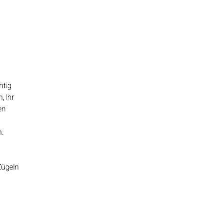
htig
, Ihr
en
n.
Zügeln