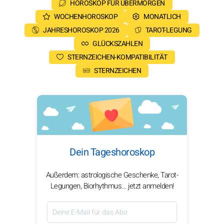
HOROSKOP FÜR ÜBERMORGEN
WOCHENHOROSKOP
MONATLICH
JAHRESHOROSKOP 2026
TAROT-LEGUNG
GLÜCKSZAHLEN
STERNZEICHEN-KOMPATIBILITÄT
STERNZEICHEN
Dein Tageshoroskop
Außerdem: astrologische Geschenke, Tarot-
Legungen, Biorhythmus… jetzt anmelden!